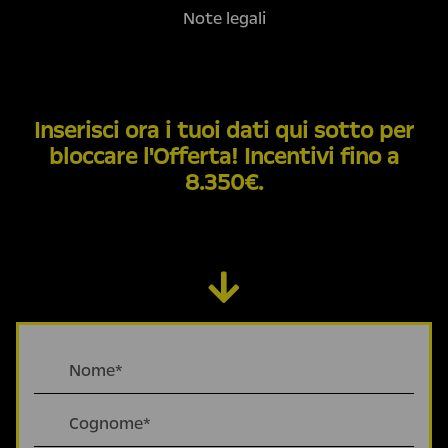
Note legali
Inserisci ora i tuoi dati qui sotto per
bloccare l'Offerta!
Incentivi fino a
8.350€.
Capmi con * sono obbligatori