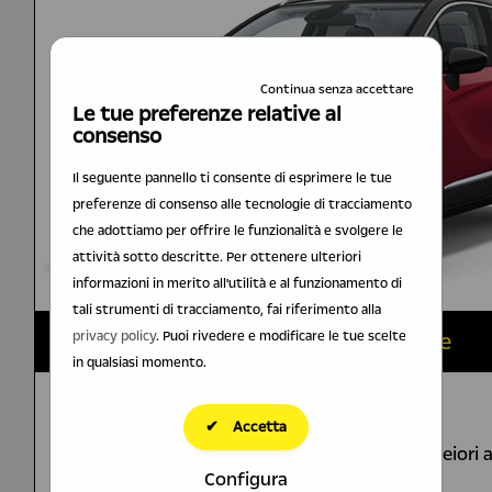
Continua senza accettare
Le tue preferenze relative al
consenso
Il seguente pannello ti consente di esprimere le tue
preferenze di consenso alle tecnologie di tracciamento
che adottiamo per offrire le funzionalità e svolgere le
attività sotto descritte. Per ottenere ulteriori
informazioni in merito all'utilità e al funzionamento di
tali strumenti di tracciamento, fai riferimento alla
Crossland Ultimate
privacy policy
. Puoi rivedere e modificare le tue scelte
in qualsiasi momento.
Cerchi in lega da 17’’ Black
✔
Accetta
Fari anteriori a LED autoadattivi e luci posteiori 
Configura
Fari fendinebbia anteriori